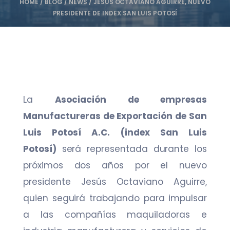
HOME
/
BLOG
/
NEWS
/
JESÚS OCTAVIANO AGUIRRE, NUEVO
PRESIDENTE DE INDEX SAN LUIS POTOSÍ
La
Asociación de empresas
Manufactureras de Exportación de San
Luis Potosí A.C. (index San Luis
Potosí)
será representada durante los
próximos dos años por el nuevo
presidente Jesús Octaviano Aguirre,
quien seguirá trabajando para impulsar
a las compañías maquiladoras e